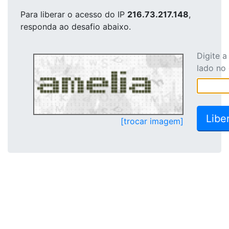
Para liberar o acesso
do IP
216.73.217.148
,
responda ao desafio abaixo.
Digite 
lado no
[trocar imagem]