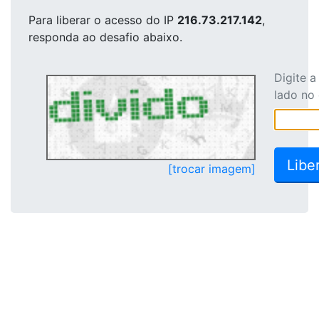
Para liberar o acesso
do IP
216.73.217.142
,
responda ao desafio abaixo.
Digite 
lado no
[trocar imagem]