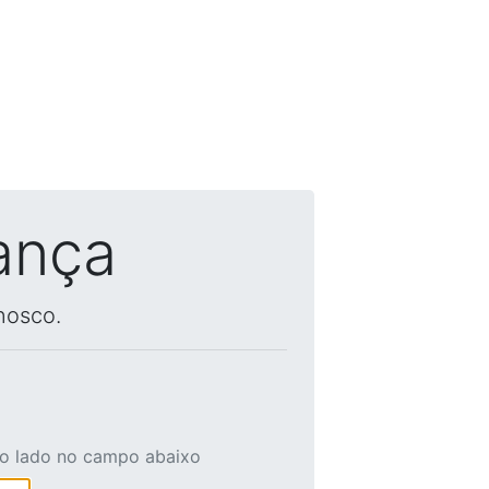
ança
nosco.
ao lado no campo abaixo