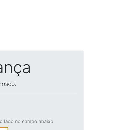
ança
nosco.
ao lado no campo abaixo