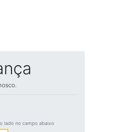
ança
nosco.
ao lado no campo abaixo