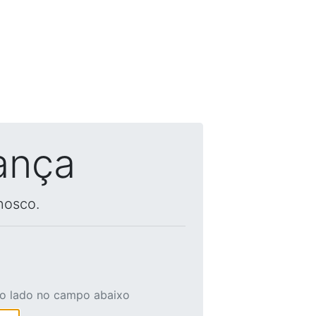
ança
nosco.
ao lado no campo abaixo