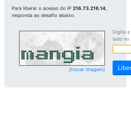
Para liberar o acesso
do IP
216.73.216.14
,
responda ao desafio abaixo.
Digite 
lado no
[trocar imagem]