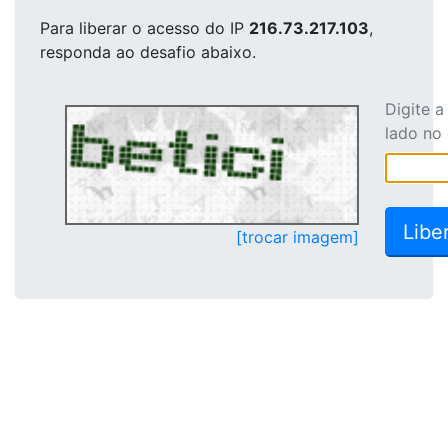
Para liberar o acesso
do IP
216.73.217.103
,
responda ao desafio abaixo.
Digite 
lado no
[trocar imagem]