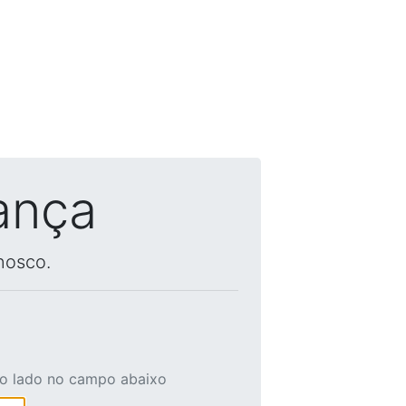
ança
nosco.
ao lado no campo abaixo