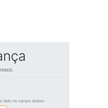
ança
nosco.
ao lado no campo abaixo