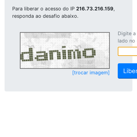
Para liberar o acesso
do IP
216.73.216.159
,
responda ao desafio abaixo.
Digite 
lado no
[trocar imagem]