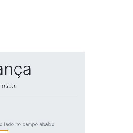
ança
nosco.
ao lado no campo abaixo